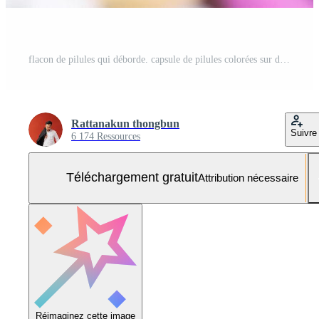
flacon de pilules qui déborde. capsule de pilules colorées sur des comprimés de surface sur fond blanc. concept de pharmacie de soins de santé médicaux. produits pharmaceutiques antibiotiques pilules médicaments sous blister. Photo Gratuite
Rattanakun thongbun
Suivre
6 174 Ressources
Téléchargement gratuit
Attribution nécessaire
Réimaginez cette image