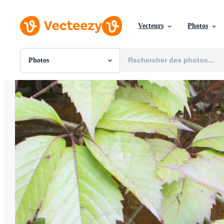
Vecteurs
Photos
Photos
Toutes Images
Photos
PNGs
PSDs
SVGs
Modèles
Vecteurs
Vidéos
Motion graphics
Images Éditoriales
Événements Éditoriaux