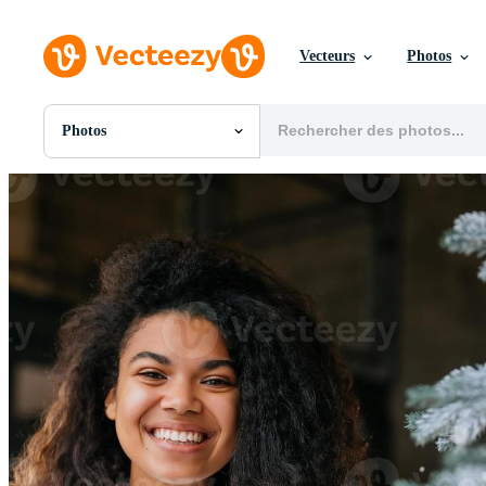
Vecteurs
Photos
Photos
Toutes Images
Photos
PNGs
PSDs
SVGs
Modèles
Vecteurs
Vidéos
Motion graphics
Images Éditoriales
Événements Éditoriaux