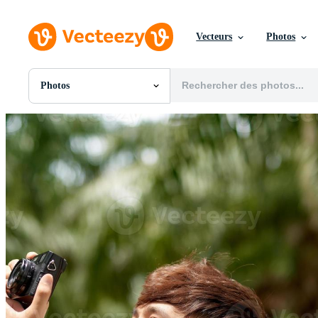
Vecteurs
Photos
Photos
Toutes Images
Photos
PNGs
PSDs
SVGs
Modèles
Vecteurs
Vidéos
Motion graphics
Images Éditoriales
Événements Éditoriaux