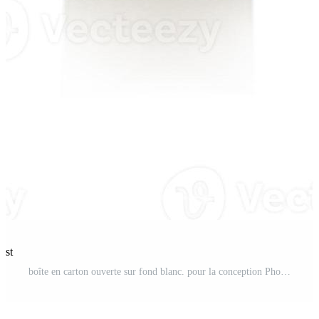
est
boîte en carton ouverte sur fond blanc. pour la conception Photo Pro