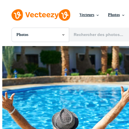
Vecteurs
Photos
Photos
Toutes Images
Photos
PNGs
PSDs
SVGs
Modèles
Vecteurs
Vidéos
Motion graphics
Images Éditoriales
Événements Éditoriaux