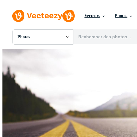
Vecteurs
Photos
Photos
Toutes Images
Photos
PNGs
PSDs
SVGs
Modèles
Vecteurs
Vidéos
Motion graphics
Images Éditoriales
Événements Éditoriaux