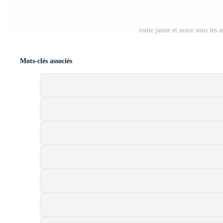
route jaune et noire sous les 
Mots-clés associés