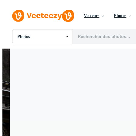
Vecteurs
Photos
Photos
Toutes Images
Photos
PNGs
PSDs
SVGs
Modèles
Vecteurs
Vidéos
Motion graphics
Images Éditoriales
Événements Éditoriaux