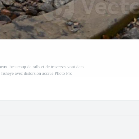
eux. beaucoup de rails et de traverses vont dans
 fisheye avec distorsion accrue Photo Pro