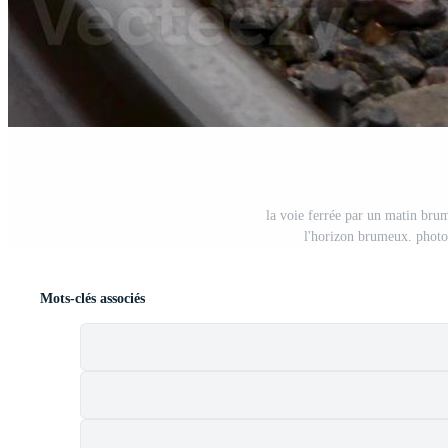
la voie ferrée par un matin brum
l'horizon brumeux. photo
Mots-clés associés