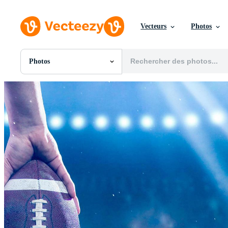
Vecteurs
Photos
Photos
Toutes Images
Photos
PNGs
PSDs
SVGs
Modèles
Vecteurs
Vidéos
Motion graphics
Images Éditoriales
Événements Éditoriaux