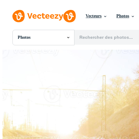
Vecteurs
Photos
Photos
Toutes Images
Photos
PNGs
PSDs
SVGs
Modèles
Vecteurs
Vidéos
Motion graphics
Images Éditoriales
Événements Éditoriaux