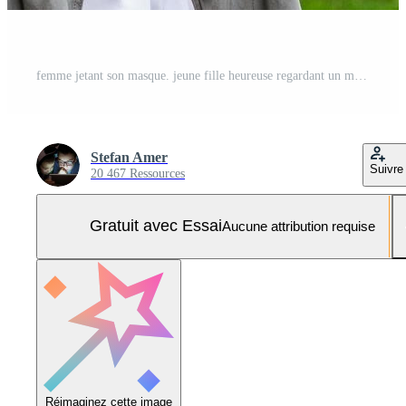
femme jetant son masque. jeune fille heureuse regardant un masque médical de protection, enlevez le masque de son visage. fin du concept de coronavirus pandémique. ncov, covid 19. allergie au pollen au printemps Photo Pro
Stefan Amer
Suivre
20 467 Ressources
Gratuit avec Essai
Aucune attribution requise
Réimaginez cette image