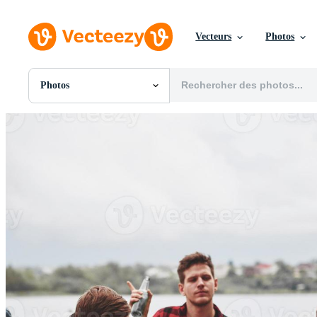
Vecteurs
Photos
Photos
Toutes Images
Photos
PNGs
PSDs
SVGs
Modèles
Vecteurs
Vidéos
Motion graphics
Images Éditoriales
Événements Éditoriaux