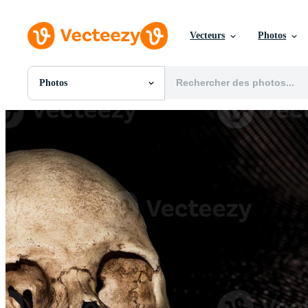
Vecteurs
Photos
Photos
Toutes Images
Photos
PNGs
PSDs
SVGs
Modèles
Vecteurs
Vidéos
Motion graphics
Images Éditoriales
Événements Éditoriaux