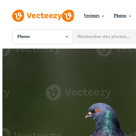
Vecteurs
Photos
Photos
Toutes Images
Photos
PNGs
PSDs
SVGs
Modèles
Vecteurs
Vidéos
Motion graphics
Images Éditoriales
Événements Éditoriaux