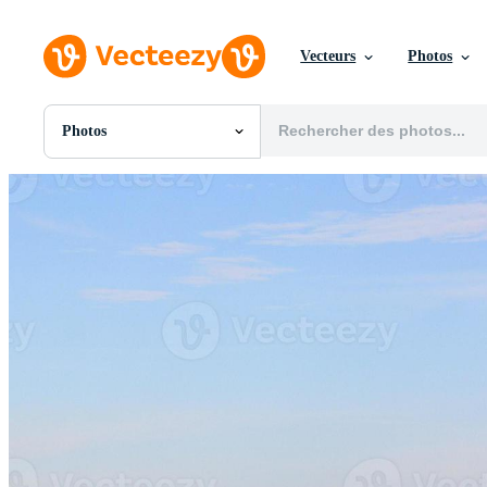
Vecteurs
Photos
Photos
Toutes Images
Photos
PNGs
PSDs
SVGs
Modèles
Vecteurs
Vidéos
Motion graphics
Images Éditoriales
Événements Éditoriaux