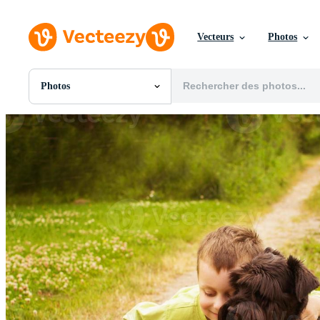
Vecteurs
Photos
Photos
Toutes Images
Photos
PNGs
PSDs
SVGs
Modèles
Vecteurs
Vidéos
Motion graphics
Images Éditoriales
Événements Éditoriaux