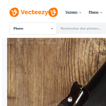
Vecteurs
Photos
Photos
Toutes Images
Photos
PNGs
PSDs
SVGs
Modèles
Vecteurs
Vidéos
Motion graphics
Images Éditoriales
Événements Éditoriaux