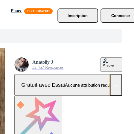
Plans
Inscription
Connecter
Anatoliy J
Suivre
32 457 Ressources
Gratuit avec Essai
Aucune attribution requise