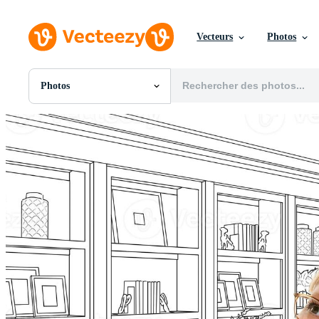
Vecteurs
Photos
Photos
Toutes Images
Photos
PNGs
PSDs
SVGs
Modèles
Vecteurs
Vidéos
Motion graphics
Images Éditoriales
Événements Éditoriaux