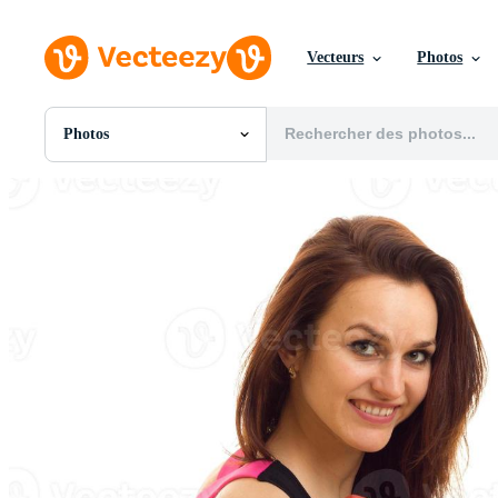
Vecteurs
Photos
Photos
Toutes Images
Photos
PNGs
PSDs
SVGs
Modèles
Vecteurs
Vidéos
Motion graphics
Images Éditoriales
Événements Éditoriaux