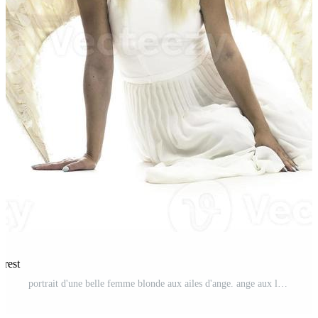
erest
portrait d'une belle femme blonde aux ailes d'ange. ange aux longs cheveux bouclés Photo Pro