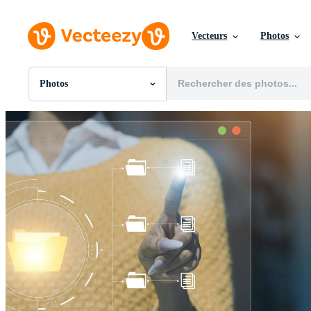
Vecteurs
Photos
Photos
Toutes Images
Photos
PNGs
PSDs
SVGs
Modèles
Vecteurs
Vidéos
Motion graphics
Images Éditoriales
Événements Éditoriaux