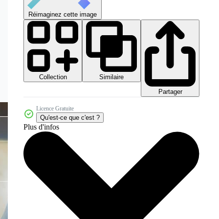
Réimaginez cette image
Collection
Similaire
Partager
Licence Gratuite
Qu'est-ce que c'est ?
Plus d'infos