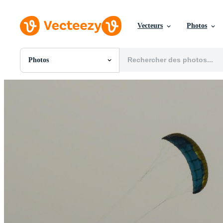
Vecteurs
Photos
Photos
Toutes Images
Photos
PNGs
PSDs
SVGs
Modèles
Vecteurs
Vidéos
Motion graphics
Images Éditoriales
Événements Éditoriaux