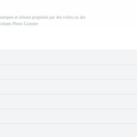
nautiques et éoliens propulsés par des voiles ou des
volants Photo Gratuite