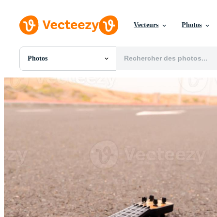
Vecteurs
Photos
Photos
Toutes Images
Photos
PNGs
PSDs
SVGs
Modèles
Vecteurs
Vidéos
Motion graphics
Images Éditoriales
Événements Éditoriaux