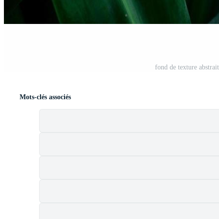
t
fond de texture abstrai
Mots-clés associés