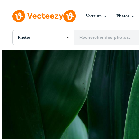
Vecteurs
Photos
Photos
Toutes Images
Photos
PNGs
PSDs
SVGs
Modèles
Vecteurs
Vidéos
Motion graphics
Images Éditoriales
Événements Éditoriaux