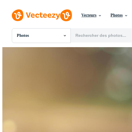
Vecteurs
Photos
Photos
Toutes Images
Photos
PNGs
PSDs
SVGs
Modèles
Vecteurs
Vidéos
Motion graphics
Images Éditoriales
Événements Éditoriaux