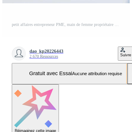
petit affaires entrepreneur PME, main de femme propriétaire emballage produit, vérification parcelle avant dans papier carton boîte après recevoir commande de client, travail à Accueil bureau. marchande en ligne, commerce électronique. Photo Pro
dao_kp20226443
Suivre
2 670 Ressources
Gratuit avec Essai
Aucune attribution requise
Réimaginez cette image