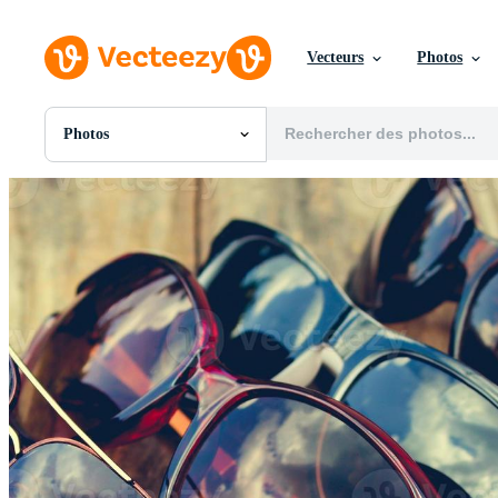
Vecteurs
Photos
Photos
Toutes Images
Photos
PNGs
PSDs
SVGs
Modèles
Vecteurs
Vidéos
Motion graphics
Images Éditoriales
Événements Éditoriaux