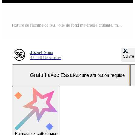
texture de flamme de feu. toile de fond matérielle brûlante. motif à effet de brûlure. fond d'écran de flammes et de torches. toile de fond de chaleur et de brume. Photo Pro
Jozsef Soos
Suivre
42 296 Ressources
Gratuit avec Essai
Aucune attribution requise
Réimaginez cette image