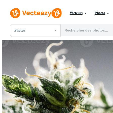
Vecteurs
Photos
Photos
Toutes Images
Photos
PNGs
PSDs
SVGs
Modèles
Vecteurs
Vidéos
Motion graphics
Images Éditoriales
Événements Éditoriaux