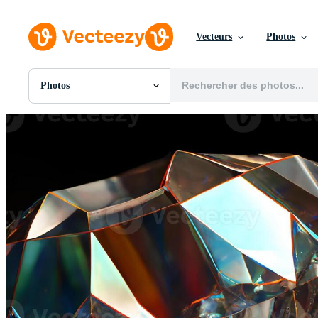
Vecteurs
Photos
Photos
Toutes Images
Photos
PNGs
PSDs
SVGs
Modèles
Vecteurs
Vidéos
Motion graphics
Images Éditoriales
Événements Éditoriaux