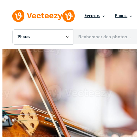
Vecteurs
Photos
Photos
Toutes Images
Photos
PNGs
PSDs
SVGs
Modèles
Vecteurs
Vidéos
Motion graphics
Images Éditoriales
Événements Éditoriaux