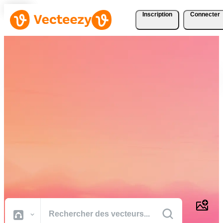
Inscription
Connecter
Téléchargez Gratuitement
des Vecteurs, des Photos,
des Vidéos et Bien Plus
Encore
Des ressources créatives de qualité professionnelle pour réaliser vos
projets plus rapidement.