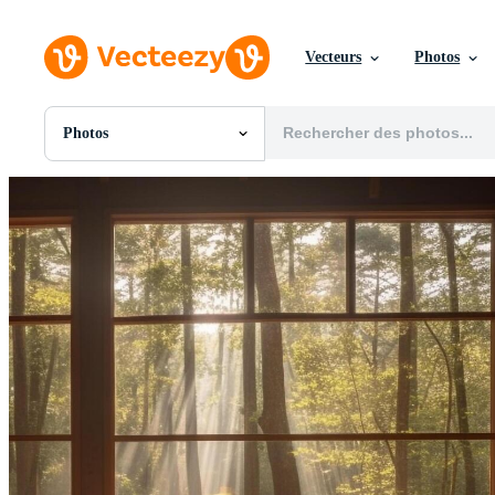
Vecteurs
Photos
Photos
Toutes Images
Photos
PNGs
PSDs
SVGs
Modèles
Vecteurs
Vidéos
Motion graphics
Images Éditoriales
Événements Éditoriaux