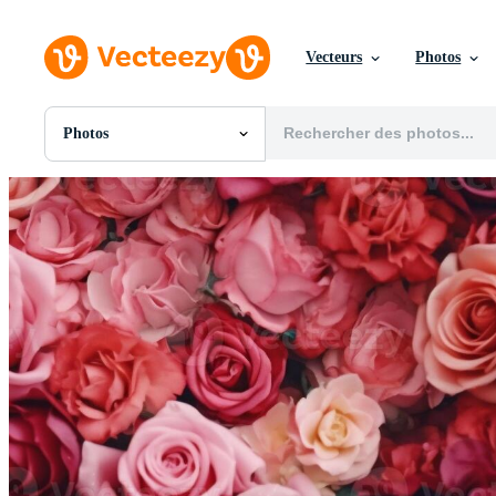
Vecteurs
Photos
Photos
Toutes Images
Photos
PNGs
PSDs
SVGs
Modèles
Vecteurs
Vidéos
Motion graphics
Images Éditoriales
Événements Éditoriaux