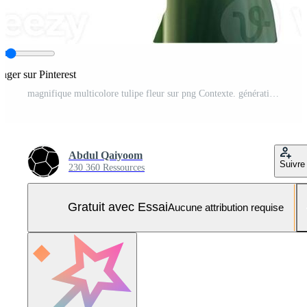
tager sur Pinterest
magnifique multicolore tulipe fleur sur png Contexte. génératif ai. Photo Pro
Abdul Qaiyoom
Suivre
230 360 Ressources
Gratuit avec Essai
Aucune attribution requise