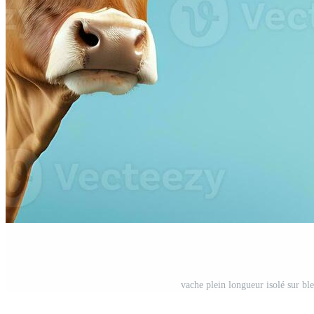
vache plein longueur isolé sur b