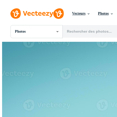
Vecteurs
Photos
Photos
Toutes Images
Photos
PNGs
PSDs
SVGs
Modèles
Vecteurs
Vidéos
Motion graphics
Images Éditoriales
Événements Éditoriaux