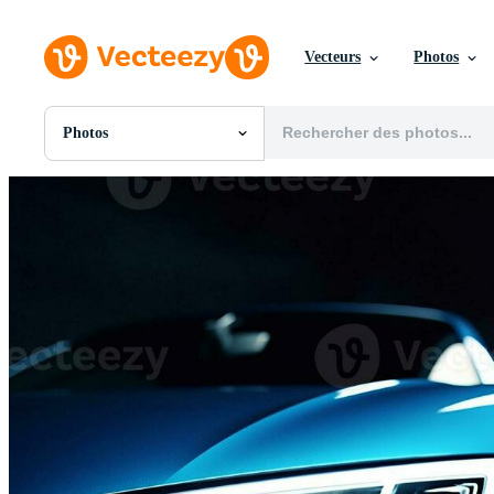
Vecteurs
Photos
Photos
Toutes Images
Photos
PNGs
PSDs
SVGs
Modèles
Vecteurs
Vidéos
Motion graphics
Images Éditoriales
Événements Éditoriaux