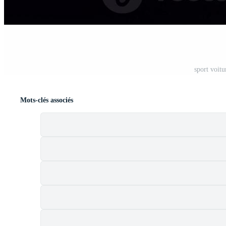
t
sport voit
Mots-clés associés