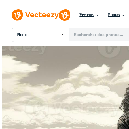
Vecteurs
Photos
Photos
Toutes Images
Photos
PNGs
PSDs
SVGs
Modèles
Vecteurs
Vidéos
Motion graphics
Images Éditoriales
Événements Éditoriaux