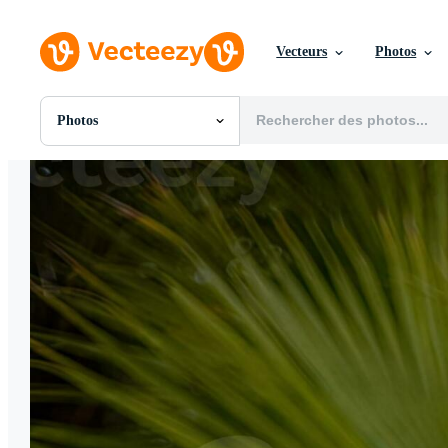
Vecteurs
Photos
Photos
Toutes Images
Photos
PNGs
PSDs
SVGs
Modèles
Vecteurs
Vidéos
Motion graphics
Images Éditoriales
Événements Éditoriaux