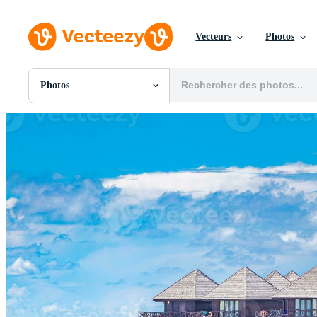
Vecteurs
Photos
Photos
Toutes Images
Photos
PNGs
PSDs
SVGs
Modèles
Vecteurs
Vidéos
Motion graphics
Images Éditoriales
Événements Éditoriaux