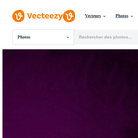
Vecteurs
Photos
Photos
Toutes Images
Photos
PNGs
PSDs
SVGs
Modèles
Vecteurs
Vidéos
Motion graphics
Images Éditoriales
Événements Éditoriaux