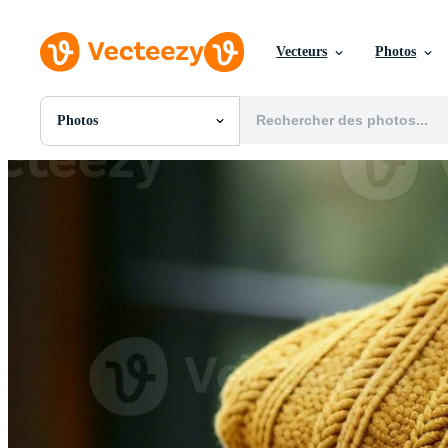
Vecteurs
Photos
Photos
Toutes Images
Photos
PNGs
PSDs
SVGs
Modèles
Vecteurs
Vidéos
Motion graphics
Images Éditoriales
Événements Éditoriaux