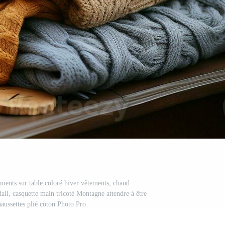
tements sur table.coloré hiver vêtements, chaud
dail, casquette main tricoté Montagne attendre à être
haussettes plié coton Photo Pro