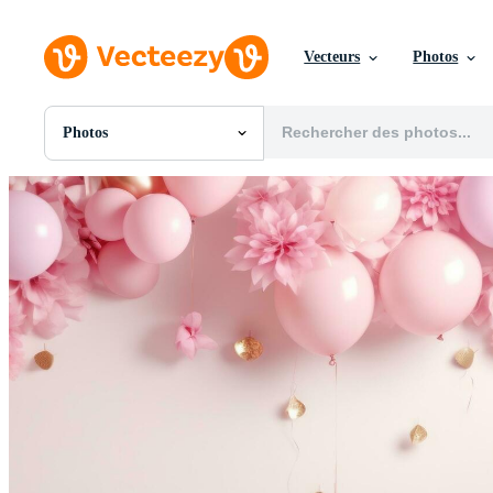
Vecteurs
Photos
Photos
Toutes Images
Photos
PNGs
PSDs
SVGs
Modèles
Vecteurs
Vidéos
Motion graphics
Images Éditoriales
Événements Éditoriaux