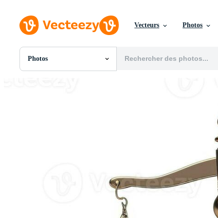
Vecteurs
Photos
Photos
Toutes Images
Photos
PNGs
PSDs
SVGs
Modèles
Vecteurs
Vidéos
Motion graphics
Images Éditoriales
Événements Éditoriaux