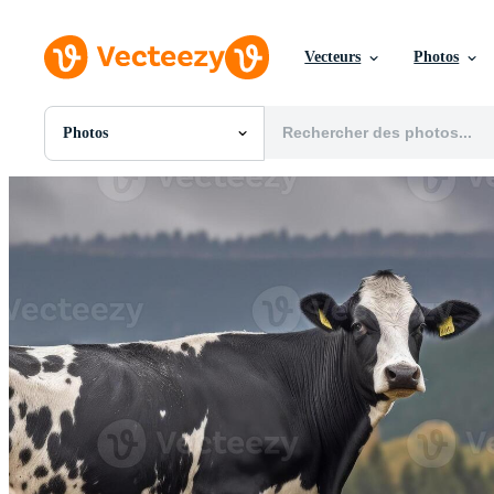
Vecteurs
Photos
Photos
Toutes Images
Photos
PNGs
PSDs
SVGs
Modèles
Vecteurs
Vidéos
Motion graphics
Images Éditoriales
Événements Éditoriaux