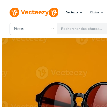
Vecteurs
Photos
Photos
Toutes Images
Photos
PNGs
PSDs
SVGs
Modèles
Vecteurs
Vidéos
Motion graphics
Images Éditoriales
Événements Éditoriaux