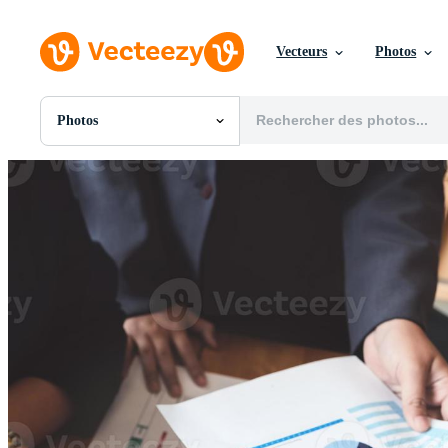
Vecteurs
Photos
Photos
Toutes Images
Photos
PNGs
PSDs
SVGs
Modèles
Vecteurs
Vidéos
Motion graphics
Images Éditoriales
Événements Éditoriaux