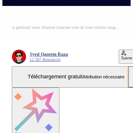
ai génératif néon illuminé futuriste toile de fond réaliste image, ultra HD, haute conception très détaillé Photo Gratuite
Syed Qaseem Raza
Suivre
12 587 Ressources
Téléchargement gratuit
Attribution nécessaire