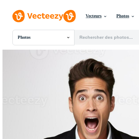
Vecteurs
Photos
Photos
Toutes Images
Photos
PNGs
PSDs
SVGs
Modèles
Vecteurs
Vidéos
Motion graphics
Images Éditoriales
Événements Éditoriaux