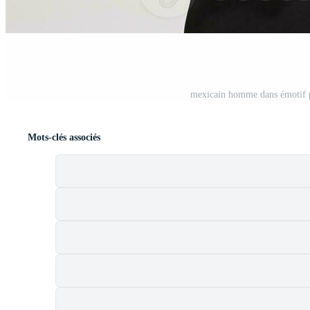
t
mexicain homme dans émotif po
Mots-clés associés