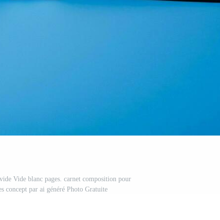
 vide Vide blanc pages. carnet composition pour
es concept par ai généré Photo Gratuite