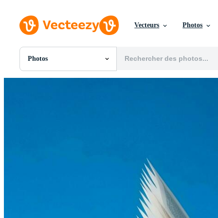
Vecteurs
Photos
Photos
Toutes Images
Photos
PNGs
PSDs
SVGs
Modèles
Vecteurs
Vidéos
Motion graphics
Images Éditoriales
Événements Éditoriaux